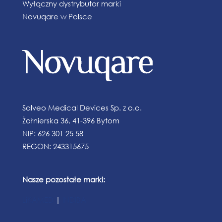
Wyłączny dystrybutor marki
Novuqare w Polsce
Salveo Medical Devices Sp. z o.o.
Żołnierska 36, 41-396 Bytom
NIP: 626 301 25 58
REGON: 243315675
Nasze pozostałe marki:
LiKAMED
|
INDIBA