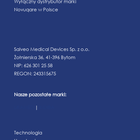
Wyłączny dystrybutor marki
Novuqare w Polsce
Salveo Medical Devices Sp. z o.o.
Żołnierska 36, 41-396 Bytom
NIP: 626 301 25 58
REGON: 243315675
Nasze pozostałe marki:
LiKAMED
|
INDIBA
Technologia