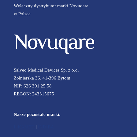
Wyłączny dystrybutor marki Novuqare
w Polsce
Salveo Medical Devices Sp. z o.o.
Żołnierska 36, 41-396 Bytom
NIP: 626 301 25 58
REGON: 243315675
Nasze pozostałe marki:
LiKAMED
|
INDIBA