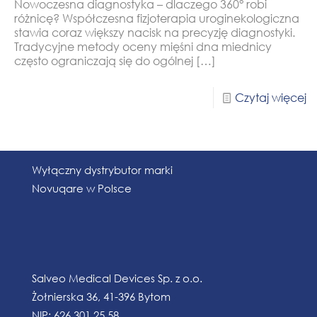
Nowoczesna diagnostyka – dlaczego 360° robi
różnicę? Współczesna fizjoterapia uroginekologiczna
stawia coraz większy nacisk na precyzję diagnostyki.
Tradycyjne metody oceny mięśni dna miednicy
często ograniczają się do ogólnej
[…]
Czytaj więcej
Wyłączny dystrybutor marki
Novuqare w Polsce
Salveo Medical Devices Sp. z o.o.
Żołnierska 36, 41-396 Bytom
NIP: 626 301 25 58