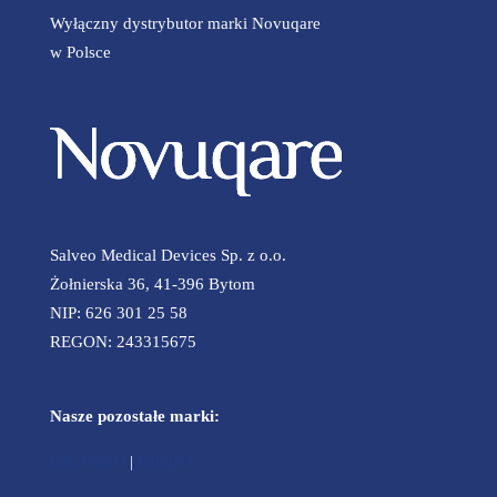
Wyłączny dystrybutor marki Novuqare
w Polsce
Salveo Medical Devices Sp. z o.o.
Żołnierska 36, 41-396 Bytom
NIP: 626 301 25 58
REGON: 243315675
Nasze pozostałe marki:
LiKAMED
|
INDIBA