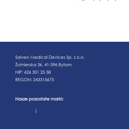
Salveo Medical Devices Sp. z o.o.
Żołnierska 36, 41-396 Bytom
NIP: 626 301 25 58
REGON: 243315675
Nasze pozostałe marki:
LiKAMED
|
INDIBA